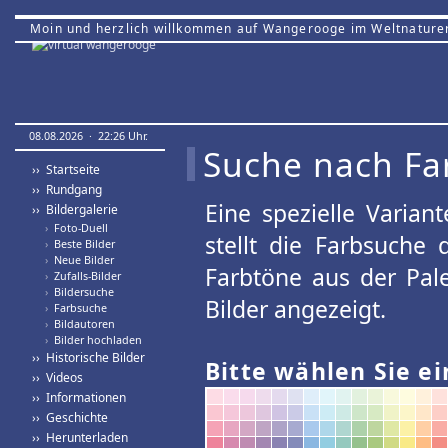
Moin und herzlich willkommen auf Wangerooge im Weltnature
08.08.2026 · 22:26 Uhr.
Suche nach Fa
›› Startseite
›› Rundgang
Eine spezielle Variant
›› Bildergalerie
›
Foto-Duell
stellt die Farbsuche
›
Beste Bilder
›
Neue Bilder
Farbtöne aus der Pal
›
Zufalls-Bilder
›
Bildersuche
Bilder angezeigt.
›
Farbsuche
›
Bildautoren
›
Bilder hochladen
›› Historische Bilder
Bitte wählen Sie ei
›› Videos
›› Informationen
›› Geschichte
›› Herunterladen