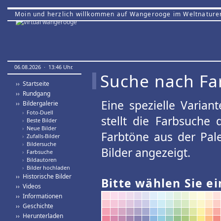
Moin und herzlich willkommen auf Wangerooge im Weltnature
06.08.2026 · 13:46 Uhr.
Suche nach Fa
›› Startseite
›› Rundgang
Eine spezielle Variant
›› Bildergalerie
›
Foto-Duell
stellt die Farbsuche
›
Beste Bilder
›
Neue Bilder
Farbtöne aus der Pal
›
Zufalls-Bilder
›
Bildersuche
Bilder angezeigt.
›
Farbsuche
›
Bildautoren
›
Bilder hochladen
›› Historische Bilder
Bitte wählen Sie ei
›› Videos
›› Informationen
›› Geschichte
›› Herunterladen