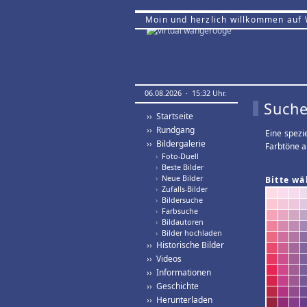
Moin und herzlich willkommen auf
06.08.2026 · 15:32 Uhr.
Suche
›› Startseite
›› Rundgang
Eine spezi
›› Bildergalerie
Farbtöne a
›
Foto-Duell
›
Beste Bilder
›
Neue Bilder
Bitte wä
›
Zufalls-Bilder
›
Bildersuche
›
Farbsuche
›
Bildautoren
›
Bilder hochladen
›› Historische Bilder
›› Videos
›› Informationen
›› Geschichte
›› Herunterladen