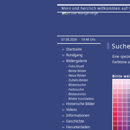
Moin und herzlich willkommen auf
07.08.2026 · 19:48 Uhr.
Suche
›› Startseite
›› Rundgang
Eine spezi
›› Bildergalerie
Farbtöne a
›
Foto-Duell
›
Beste Bilder
›
Neue Bilder
Bitte wä
›
Zufalls-Bilder
›
Bildersuche
›
Farbsuche
›
Bildautoren
›
Bilder hochladen
›› Historische Bilder
›› Videos
›› Informationen
›› Geschichte
›› Herunterladen