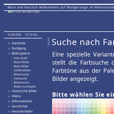
Moin und herzlich willkommen auf Wangerooge im Weltnature
10.08.2026 · 13:13 Uhr.
Suche nach Fa
›› Startseite
›› Rundgang
Eine spezielle Variant
›› Bildergalerie
›
Foto-Duell
stellt die Farbsuche
›
Beste Bilder
›
Neue Bilder
Farbtöne aus der Pal
›
Zufalls-Bilder
›
Bildersuche
Bilder angezeigt.
›
Farbsuche
›
Bildautoren
›
Bilder hochladen
›› Historische Bilder
Bitte wählen Sie ei
›› Videos
›› Informationen
›› Geschichte
›› Herunterladen