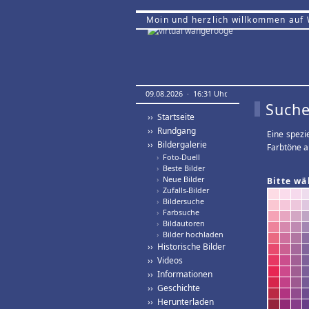
Moin und herzlich willkommen auf
09.08.2026 · 16:31 Uhr.
Suche
›› Startseite
›› Rundgang
Eine spezi
›› Bildergalerie
Farbtöne a
›
Foto-Duell
›
Beste Bilder
›
Neue Bilder
Bitte wä
›
Zufalls-Bilder
›
Bildersuche
›
Farbsuche
›
Bildautoren
›
Bilder hochladen
›› Historische Bilder
›› Videos
›› Informationen
›› Geschichte
›› Herunterladen