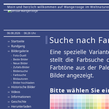
Moin und herzlich willkommen auf Wangerooge im Weltnature
06.08.2026 · 06:26 Uhr.
Suche nach Fa
›› Startseite
›› Rundgang
Eine spezielle Variant
›› Bildergalerie
›
Foto-Duell
stellt die Farbsuche
›
Beste Bilder
›
Neue Bilder
Farbtöne aus der Pal
›
Zufalls-Bilder
›
Bildersuche
Bilder angezeigt.
›
Farbsuche
›
Bildautoren
›
Bilder hochladen
›› Historische Bilder
Bitte wählen Sie ei
›› Videos
›› Informationen
›› Geschichte
›› Herunterladen