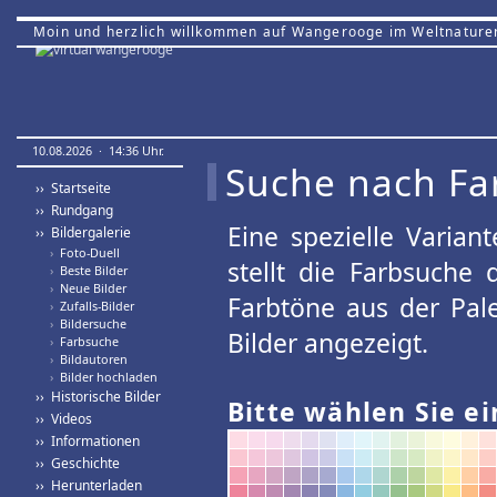
Moin und herzlich willkommen auf Wangerooge im Weltnature
10.08.2026 · 14:36 Uhr.
Suche nach Fa
›› Startseite
›› Rundgang
Eine spezielle Variant
›› Bildergalerie
›
Foto-Duell
stellt die Farbsuche
›
Beste Bilder
›
Neue Bilder
Farbtöne aus der Pal
›
Zufalls-Bilder
›
Bildersuche
Bilder angezeigt.
›
Farbsuche
›
Bildautoren
›
Bilder hochladen
›› Historische Bilder
Bitte wählen Sie ei
›› Videos
›› Informationen
›› Geschichte
›› Herunterladen