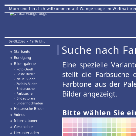
Moin und herzlich willkommen auf Wangerooge im Weltnature
09.08.2026 · 19:16 Uhr.
Suche nach Fa
›› Startseite
›› Rundgang
Eine spezielle Variant
›› Bildergalerie
›
Foto-Duell
stellt die Farbsuche
›
Beste Bilder
›
Neue Bilder
Farbtöne aus der Pal
›
Zufalls-Bilder
›
Bildersuche
Bilder angezeigt.
›
Farbsuche
›
Bildautoren
›
Bilder hochladen
›› Historische Bilder
Bitte wählen Sie ei
›› Videos
›› Informationen
›› Geschichte
›› Herunterladen