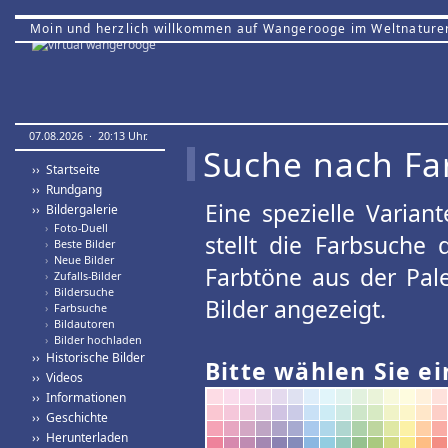
Moin und herzlich willkommen auf Wangerooge im Weltnature
07.08.2026 · 20:13 Uhr.
Suche nach Fa
›› Startseite
›› Rundgang
Eine spezielle Variant
›› Bildergalerie
›
Foto-Duell
stellt die Farbsuche
›
Beste Bilder
›
Neue Bilder
Farbtöne aus der Pal
›
Zufalls-Bilder
›
Bildersuche
Bilder angezeigt.
›
Farbsuche
›
Bildautoren
›
Bilder hochladen
›› Historische Bilder
Bitte wählen Sie ei
›› Videos
›› Informationen
›› Geschichte
›› Herunterladen