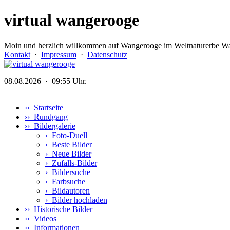
virtual wangerooge
Moin und herzlich willkommen auf Wangerooge im Weltnaturerbe Wa
Kontakt
·
Impressum
·
Datenschutz
08.08.2026 · 09:55 Uhr.
›› Startseite
›› Rundgang
›› Bildergalerie
›
Foto-Duell
›
Beste Bilder
›
Neue Bilder
›
Zufalls-Bilder
›
Bildersuche
›
Farbsuche
›
Bildautoren
›
Bilder hochladen
›› Historische Bilder
›› Videos
›› Informationen