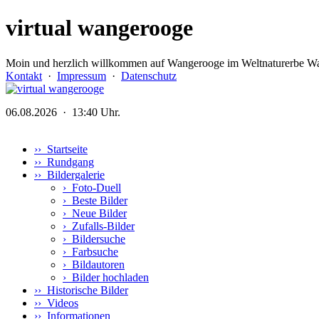
virtual wangerooge
Moin und herzlich willkommen auf Wangerooge im Weltnaturerbe Wa
Kontakt
·
Impressum
·
Datenschutz
06.08.2026 · 13:40 Uhr.
›› Startseite
›› Rundgang
›› Bildergalerie
›
Foto-Duell
›
Beste Bilder
›
Neue Bilder
›
Zufalls-Bilder
›
Bildersuche
›
Farbsuche
›
Bildautoren
›
Bilder hochladen
›› Historische Bilder
›› Videos
›› Informationen