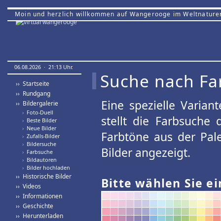
Moin und herzlich willkommen auf Wangerooge im Weltnature
06.08.2026 · 21:13 Uhr.
Suche nach Fa
›› Startseite
›› Rundgang
Eine spezielle Variant
›› Bildergalerie
›
Foto-Duell
stellt die Farbsuche
›
Beste Bilder
›
Neue Bilder
Farbtöne aus der Pal
›
Zufalls-Bilder
›
Bildersuche
Bilder angezeigt.
›
Farbsuche
›
Bildautoren
›
Bilder hochladen
›› Historische Bilder
Bitte wählen Sie ei
›› Videos
›› Informationen
›› Geschichte
›› Herunterladen