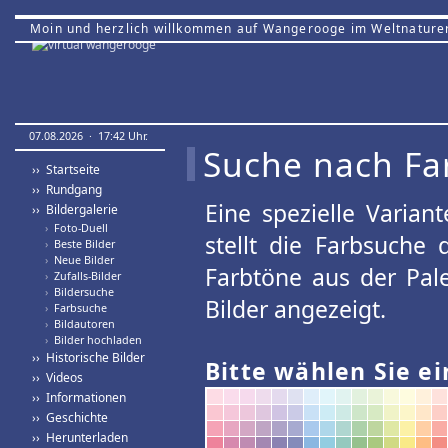
Moin und herzlich willkommen auf Wangerooge im Weltnature
07.08.2026 · 17:42 Uhr.
Suche nach Fa
›› Startseite
›› Rundgang
Eine spezielle Variant
›› Bildergalerie
›
Foto-Duell
stellt die Farbsuche
›
Beste Bilder
›
Neue Bilder
Farbtöne aus der Pal
›
Zufalls-Bilder
›
Bildersuche
Bilder angezeigt.
›
Farbsuche
›
Bildautoren
›
Bilder hochladen
›› Historische Bilder
Bitte wählen Sie ei
›› Videos
›› Informationen
›› Geschichte
›› Herunterladen