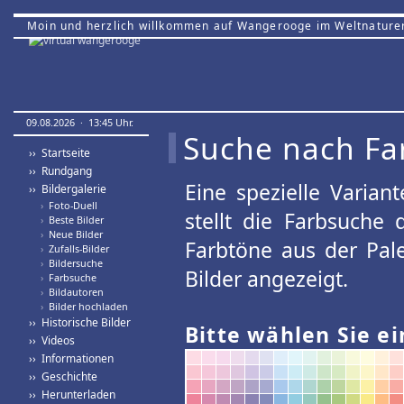
Moin und herzlich willkommen auf Wangerooge im Weltnature
09.08.2026 · 13:45 Uhr.
Suche nach Fa
›› Startseite
›› Rundgang
Eine spezielle Variant
›› Bildergalerie
›
Foto-Duell
stellt die Farbsuche
›
Beste Bilder
›
Neue Bilder
Farbtöne aus der Pal
›
Zufalls-Bilder
›
Bildersuche
Bilder angezeigt.
›
Farbsuche
›
Bildautoren
›
Bilder hochladen
›› Historische Bilder
Bitte wählen Sie ei
›› Videos
›› Informationen
›› Geschichte
›› Herunterladen