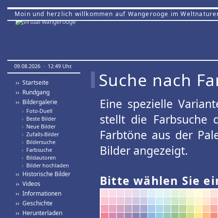
Moin und herzlich willkommen auf Wangerooge im Weltnature
09.08.2026 · 12:49 Uhr.
Suche nach Fa
›› Startseite
›› Rundgang
Eine spezielle Variant
›› Bildergalerie
›
Foto-Duell
stellt die Farbsuche
›
Beste Bilder
›
Neue Bilder
Farbtöne aus der Pal
›
Zufalls-Bilder
›
Bildersuche
Bilder angezeigt.
›
Farbsuche
›
Bildautoren
›
Bilder hochladen
›› Historische Bilder
Bitte wählen Sie ei
›› Videos
›› Informationen
›› Geschichte
›› Herunterladen