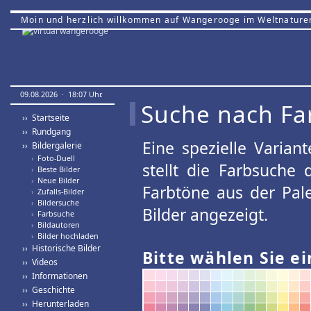
Moin und herzlich willkommen auf Wangerooge im Weltnature
09.08.2026 · 18:07 Uhr.
Suche nach Fa
›› Startseite
›› Rundgang
Eine spezielle Variant
›› Bildergalerie
›
Foto-Duell
stellt die Farbsuche
›
Beste Bilder
›
Neue Bilder
Farbtöne aus der Pal
›
Zufalls-Bilder
›
Bildersuche
Bilder angezeigt.
›
Farbsuche
›
Bildautoren
›
Bilder hochladen
›› Historische Bilder
Bitte wählen Sie ei
›› Videos
›› Informationen
›› Geschichte
›› Herunterladen