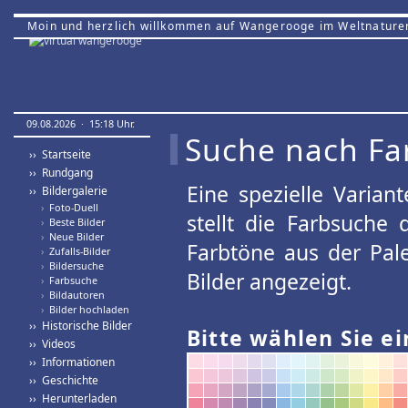
Moin und herzlich willkommen auf Wangerooge im Weltnature
09.08.2026 · 15:18 Uhr.
Suche nach Fa
›› Startseite
›› Rundgang
Eine spezielle Variant
›› Bildergalerie
›
Foto-Duell
stellt die Farbsuche
›
Beste Bilder
›
Neue Bilder
Farbtöne aus der Pal
›
Zufalls-Bilder
›
Bildersuche
Bilder angezeigt.
›
Farbsuche
›
Bildautoren
›
Bilder hochladen
›› Historische Bilder
Bitte wählen Sie ei
›› Videos
›› Informationen
›› Geschichte
›› Herunterladen