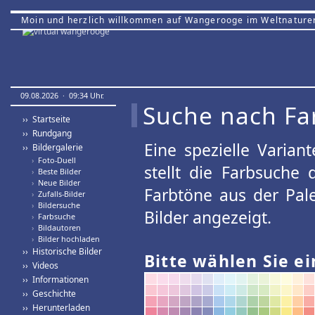
Moin und herzlich willkommen auf Wangerooge im Weltnature
09.08.2026 · 09:34 Uhr.
Suche nach Fa
›› Startseite
›› Rundgang
Eine spezielle Variant
›› Bildergalerie
›
Foto-Duell
stellt die Farbsuche
›
Beste Bilder
›
Neue Bilder
Farbtöne aus der Pal
›
Zufalls-Bilder
›
Bildersuche
Bilder angezeigt.
›
Farbsuche
›
Bildautoren
›
Bilder hochladen
›› Historische Bilder
Bitte wählen Sie ei
›› Videos
›› Informationen
›› Geschichte
›› Herunterladen