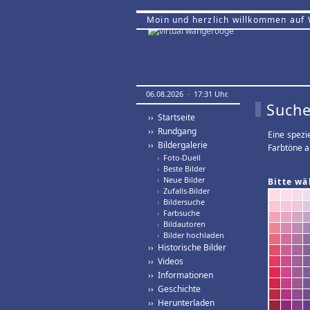
Moin und herzlich willkommen auf
06.08.2026 · 17:31 Uhr.
Suche
›› Startseite
›› Rundgang
Eine spezi
›› Bildergalerie
Farbtöne a
›
Foto-Duell
›
Beste Bilder
›
Neue Bilder
Bitte wä
›
Zufalls-Bilder
›
Bildersuche
›
Farbsuche
›
Bildautoren
›
Bilder hochladen
›› Historische Bilder
›› Videos
›› Informationen
›› Geschichte
›› Herunterladen