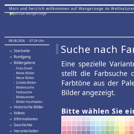
Moin und herzlich willkommen auf Wangerooge im Weltnature
08.08.2026 · 07:29 Uhr.
Suche nach Fa
›› Startseite
›› Rundgang
Eine spezielle Variant
›› Bildergalerie
›
Foto-Duell
stellt die Farbsuche
›
Beste Bilder
›
Neue Bilder
Farbtöne aus der Pal
›
Zufalls-Bilder
›
Bildersuche
Bilder angezeigt.
›
Farbsuche
›
Bildautoren
›
Bilder hochladen
›› Historische Bilder
Bitte wählen Sie ei
›› Videos
›› Informationen
›› Geschichte
›› Herunterladen