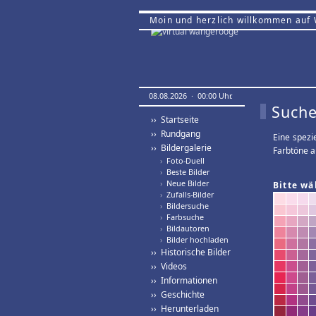
Moin und herzlich willkommen auf
08.08.2026 · 00:00 Uhr.
Suche
›› Startseite
›› Rundgang
Eine spezi
›› Bildergalerie
Farbtöne a
›
Foto-Duell
›
Beste Bilder
›
Neue Bilder
Bitte wä
›
Zufalls-Bilder
›
Bildersuche
›
Farbsuche
›
Bildautoren
›
Bilder hochladen
›› Historische Bilder
›› Videos
›› Informationen
›› Geschichte
›› Herunterladen