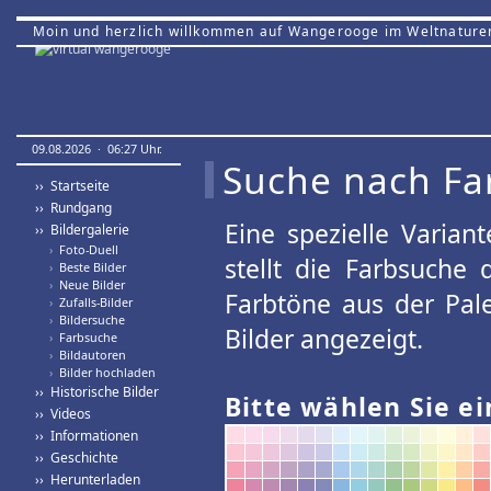
Moin und herzlich willkommen auf Wangerooge im Weltnature
09.08.2026 · 06:27 Uhr.
Suche nach Fa
›› Startseite
›› Rundgang
Eine spezielle Variant
›› Bildergalerie
›
Foto-Duell
stellt die Farbsuche
›
Beste Bilder
›
Neue Bilder
Farbtöne aus der Pal
›
Zufalls-Bilder
›
Bildersuche
Bilder angezeigt.
›
Farbsuche
›
Bildautoren
›
Bilder hochladen
›› Historische Bilder
Bitte wählen Sie ei
›› Videos
›› Informationen
›› Geschichte
›› Herunterladen