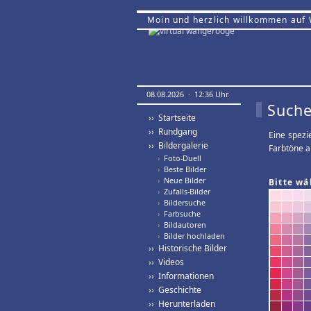
Moin und herzlich willkommen auf
08.08.2026 · 12:36 Uhr.
Suche
›› Startseite
›› Rundgang
Eine spezi
›› Bildergalerie
Farbtöne a
›
Foto-Duell
›
Beste Bilder
›
Neue Bilder
Bitte wä
›
Zufalls-Bilder
›
Bildersuche
›
Farbsuche
›
Bildautoren
›
Bilder hochladen
›› Historische Bilder
›› Videos
›› Informationen
›› Geschichte
›› Herunterladen