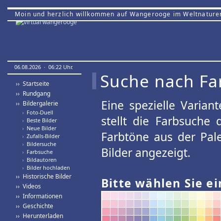
Moin und herzlich willkommen auf Wangerooge im Weltnature
06.08.2026 · 06:22 Uhr.
Suche nach Fa
›› Startseite
›› Rundgang
Eine spezielle Variant
›› Bildergalerie
›
Foto-Duell
stellt die Farbsuche
›
Beste Bilder
›
Neue Bilder
Farbtöne aus der Pal
›
Zufalls-Bilder
›
Bildersuche
Bilder angezeigt.
›
Farbsuche
›
Bildautoren
›
Bilder hochladen
›› Historische Bilder
Bitte wählen Sie ei
›› Videos
›› Informationen
›› Geschichte
›› Herunterladen