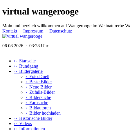
virtual wangerooge
Moin und herzlich willkommen auf Wangerooge im Weltnaturerbe Wa
Kontakt
·
Impressum
·
Datenschutz
06.08.2026 · 03:28 Uhr.
›› Startseite
›› Rundgang
›› Bildergalerie
›
Foto-Duell
›
Beste Bilder
›
Neue Bilder
›
Zufalls-Bilder
›
Bildersuche
›
Farbsuche
›
Bildautoren
›
Bilder hochladen
›› Historische Bilder
›› Videos
›› Informationen