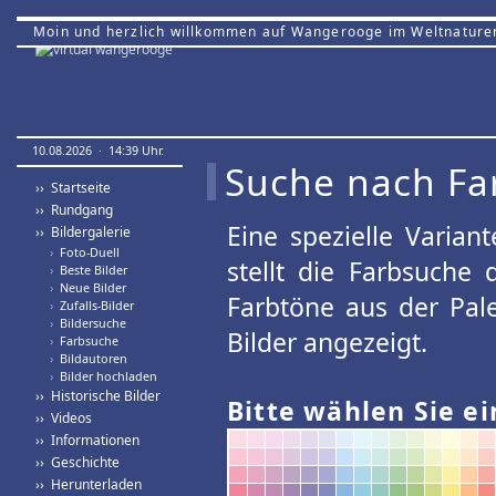
Moin und herzlich willkommen auf Wangerooge im Weltnature
10.08.2026 · 14:39 Uhr.
Suche nach Fa
›› Startseite
›› Rundgang
Eine spezielle Variant
›› Bildergalerie
›
Foto-Duell
stellt die Farbsuche
›
Beste Bilder
›
Neue Bilder
Farbtöne aus der Pal
›
Zufalls-Bilder
›
Bildersuche
Bilder angezeigt.
›
Farbsuche
›
Bildautoren
›
Bilder hochladen
›› Historische Bilder
Bitte wählen Sie ei
›› Videos
›› Informationen
›› Geschichte
›› Herunterladen