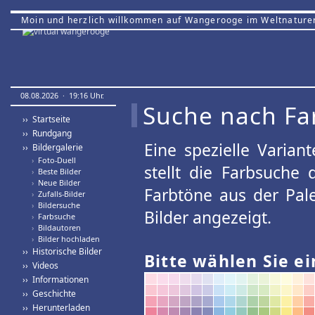
Moin und herzlich willkommen auf Wangerooge im Weltnature
08.08.2026 · 19:16 Uhr.
Suche nach Fa
›› Startseite
›› Rundgang
Eine spezielle Variant
›› Bildergalerie
›
Foto-Duell
stellt die Farbsuche
›
Beste Bilder
›
Neue Bilder
Farbtöne aus der Pal
›
Zufalls-Bilder
›
Bildersuche
Bilder angezeigt.
›
Farbsuche
›
Bildautoren
›
Bilder hochladen
›› Historische Bilder
Bitte wählen Sie ei
›› Videos
›› Informationen
›› Geschichte
›› Herunterladen