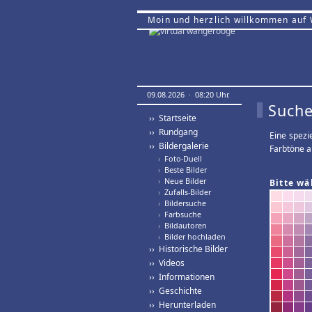
Moin und herzlich willkommen auf
09.08.2026 · 08:20 Uhr.
Suche
›› Startseite
›› Rundgang
Eine spezi
›› Bildergalerie
Farbtöne a
›
Foto-Duell
›
Beste Bilder
›
Neue Bilder
Bitte wä
›
Zufalls-Bilder
›
Bildersuche
›
Farbsuche
›
Bildautoren
›
Bilder hochladen
›› Historische Bilder
›› Videos
›› Informationen
›› Geschichte
›› Herunterladen