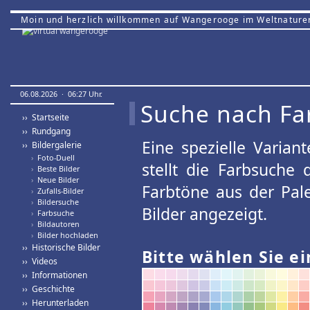
Moin und herzlich willkommen auf Wangerooge im Weltnature
06.08.2026 · 06:27 Uhr.
Suche nach Fa
›› Startseite
›› Rundgang
Eine spezielle Variant
›› Bildergalerie
›
Foto-Duell
stellt die Farbsuche
›
Beste Bilder
›
Neue Bilder
Farbtöne aus der Pal
›
Zufalls-Bilder
›
Bildersuche
Bilder angezeigt.
›
Farbsuche
›
Bildautoren
›
Bilder hochladen
›› Historische Bilder
Bitte wählen Sie ei
›› Videos
›› Informationen
›› Geschichte
›› Herunterladen