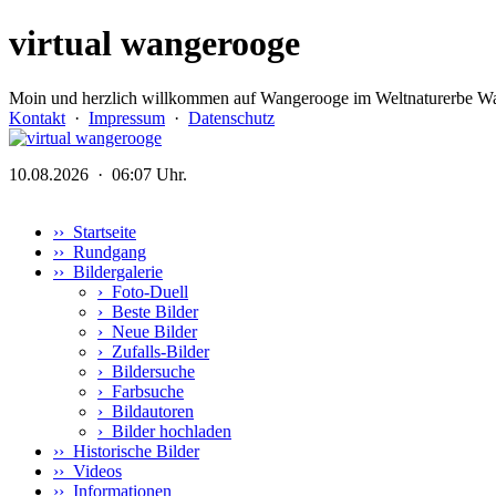
virtual wangerooge
Moin und herzlich willkommen auf Wangerooge im Weltnaturerbe Wa
Kontakt
·
Impressum
·
Datenschutz
10.08.2026 · 06:07 Uhr.
›› Startseite
›› Rundgang
›› Bildergalerie
›
Foto-Duell
›
Beste Bilder
›
Neue Bilder
›
Zufalls-Bilder
›
Bildersuche
›
Farbsuche
›
Bildautoren
›
Bilder hochladen
›› Historische Bilder
›› Videos
›› Informationen