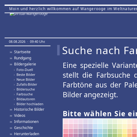
Moin und herzlich willkommen auf Wangerooge im Weltnature
08.08.2026 · 09:40 Uhr.
Suche nach Fa
›› Startseite
›› Rundgang
Eine spezielle Variant
›› Bildergalerie
›
Foto-Duell
stellt die Farbsuche
›
Beste Bilder
›
Neue Bilder
Farbtöne aus der Pal
›
Zufalls-Bilder
›
Bildersuche
Bilder angezeigt.
›
Farbsuche
›
Bildautoren
›
Bilder hochladen
›› Historische Bilder
Bitte wählen Sie ei
›› Videos
›› Informationen
›› Geschichte
›› Herunterladen