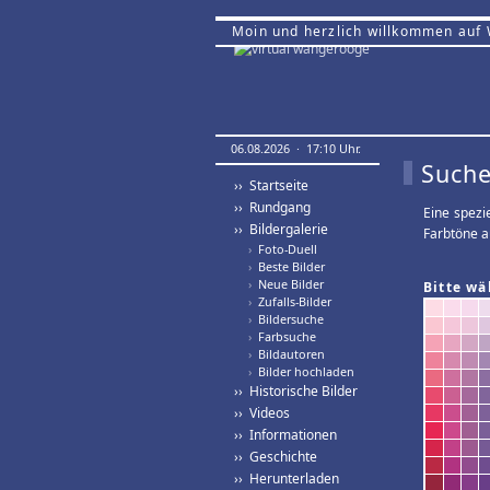
Moin und herzlich willkommen auf
06.08.2026 · 17:10 Uhr.
Suche
›› Startseite
›› Rundgang
Eine spezi
›› Bildergalerie
Farbtöne a
›
Foto-Duell
›
Beste Bilder
›
Neue Bilder
Bitte wä
›
Zufalls-Bilder
›
Bildersuche
›
Farbsuche
›
Bildautoren
›
Bilder hochladen
›› Historische Bilder
›› Videos
›› Informationen
›› Geschichte
›› Herunterladen