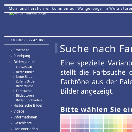
Moin und herzlich willkommen auf Wangerooge im Weltnature
07.08.2026 · 22:42 Uhr.
Suche nach Fa
›› Startseite
›› Rundgang
Eine spezielle Variant
›› Bildergalerie
›
Foto-Duell
stellt die Farbsuche
›
Beste Bilder
›
Neue Bilder
Farbtöne aus der Pal
›
Zufalls-Bilder
›
Bildersuche
Bilder angezeigt.
›
Farbsuche
›
Bildautoren
›
Bilder hochladen
›› Historische Bilder
Bitte wählen Sie ei
›› Videos
›› Informationen
›› Geschichte
›› Herunterladen