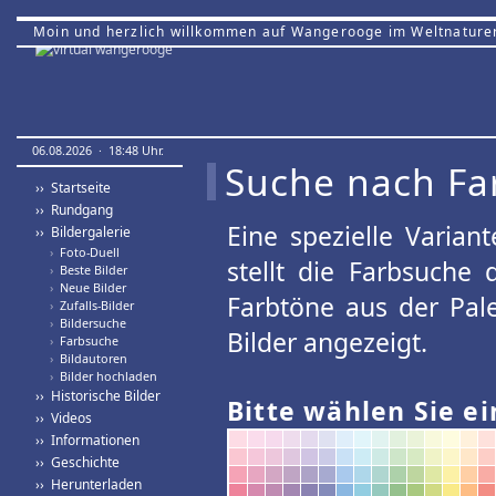
Moin und herzlich willkommen auf Wangerooge im Weltnature
06.08.2026 · 18:48 Uhr.
Suche nach Fa
›› Startseite
›› Rundgang
Eine spezielle Variant
›› Bildergalerie
›
Foto-Duell
stellt die Farbsuche
›
Beste Bilder
›
Neue Bilder
Farbtöne aus der Pal
›
Zufalls-Bilder
›
Bildersuche
Bilder angezeigt.
›
Farbsuche
›
Bildautoren
›
Bilder hochladen
›› Historische Bilder
Bitte wählen Sie ei
›› Videos
›› Informationen
›› Geschichte
›› Herunterladen