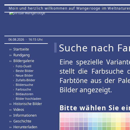
Moin und herzlich willkommen auf Wangerooge im Weltnature
06.08.2026 · 16:15 Uhr.
Suche nach Fa
›› Startseite
›› Rundgang
Eine spezielle Variant
›› Bildergalerie
›
Foto-Duell
stellt die Farbsuche
›
Beste Bilder
›
Neue Bilder
Farbtöne aus der Pal
›
Zufalls-Bilder
›
Bildersuche
Bilder angezeigt.
›
Farbsuche
›
Bildautoren
›
Bilder hochladen
›› Historische Bilder
Bitte wählen Sie ei
›› Videos
›› Informationen
›› Geschichte
›› Herunterladen