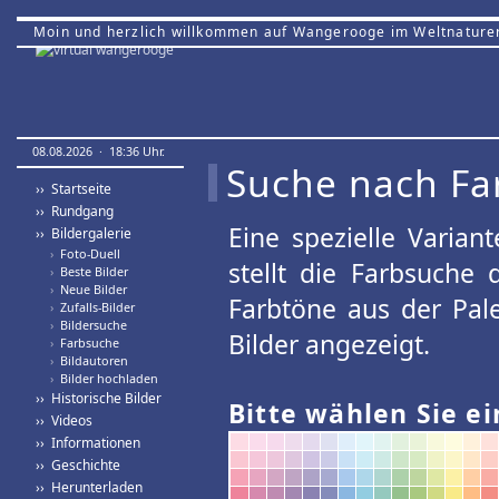
Moin und herzlich willkommen auf Wangerooge im Weltnature
08.08.2026 · 18:36 Uhr.
Suche nach Fa
›› Startseite
›› Rundgang
Eine spezielle Variant
›› Bildergalerie
›
Foto-Duell
stellt die Farbsuche
›
Beste Bilder
›
Neue Bilder
Farbtöne aus der Pal
›
Zufalls-Bilder
›
Bildersuche
Bilder angezeigt.
›
Farbsuche
›
Bildautoren
›
Bilder hochladen
›› Historische Bilder
Bitte wählen Sie ei
›› Videos
›› Informationen
›› Geschichte
›› Herunterladen