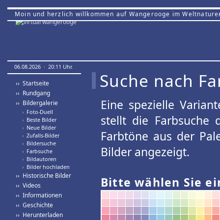
Moin und herzlich willkommen auf Wangerooge im Weltnature
06.08.2026 · 20:11 Uhr.
Suche nach Fa
›› Startseite
›› Rundgang
Eine spezielle Variant
›› Bildergalerie
›
Foto-Duell
stellt die Farbsuche
›
Beste Bilder
›
Neue Bilder
Farbtöne aus der Pal
›
Zufalls-Bilder
›
Bildersuche
Bilder angezeigt.
›
Farbsuche
›
Bildautoren
›
Bilder hochladen
›› Historische Bilder
Bitte wählen Sie ei
›› Videos
›› Informationen
›› Geschichte
›› Herunterladen