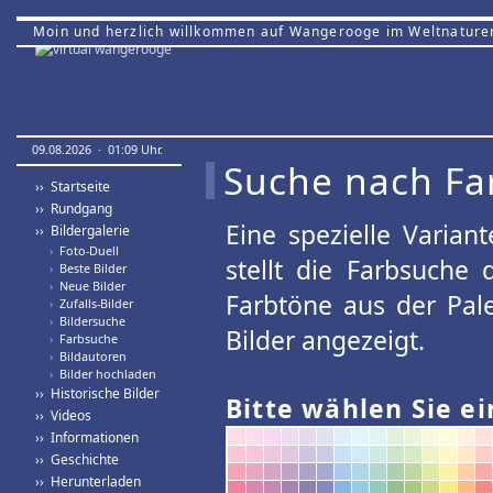
Moin und herzlich willkommen auf Wangerooge im Weltnature
09.08.2026 · 01:09 Uhr.
Suche nach Fa
›› Startseite
›› Rundgang
Eine spezielle Variant
›› Bildergalerie
›
Foto-Duell
stellt die Farbsuche
›
Beste Bilder
›
Neue Bilder
Farbtöne aus der Pal
›
Zufalls-Bilder
›
Bildersuche
Bilder angezeigt.
›
Farbsuche
›
Bildautoren
›
Bilder hochladen
›› Historische Bilder
Bitte wählen Sie ei
›› Videos
›› Informationen
›› Geschichte
›› Herunterladen