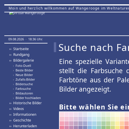
Moin und herzlich willkommen auf Wangerooge im Weltnature
09.08.2026 · 18:36 Uhr.
Suche nach Fa
›› Startseite
›› Rundgang
Eine spezielle Variant
›› Bildergalerie
›
Foto-Duell
stellt die Farbsuche
›
Beste Bilder
›
Neue Bilder
Farbtöne aus der Pal
›
Zufalls-Bilder
›
Bildersuche
Bilder angezeigt.
›
Farbsuche
›
Bildautoren
›
Bilder hochladen
›› Historische Bilder
Bitte wählen Sie ei
›› Videos
›› Informationen
›› Geschichte
›› Herunterladen