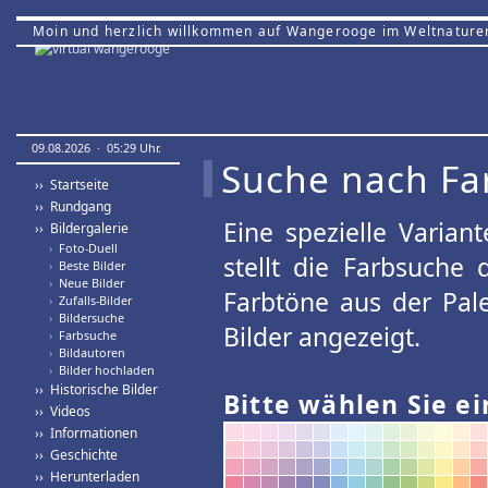
Moin und herzlich willkommen auf Wangerooge im Weltnature
09.08.2026 · 05:29 Uhr.
Suche nach Fa
›› Startseite
›› Rundgang
Eine spezielle Variant
›› Bildergalerie
›
Foto-Duell
stellt die Farbsuche
›
Beste Bilder
›
Neue Bilder
Farbtöne aus der Pal
›
Zufalls-Bilder
›
Bildersuche
Bilder angezeigt.
›
Farbsuche
›
Bildautoren
›
Bilder hochladen
›› Historische Bilder
Bitte wählen Sie ei
›› Videos
›› Informationen
›› Geschichte
›› Herunterladen