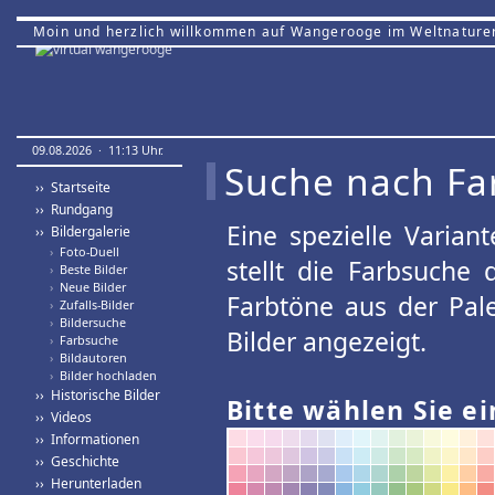
Moin und herzlich willkommen auf Wangerooge im Weltnature
09.08.2026 · 11:13 Uhr.
Suche nach Fa
›› Startseite
›› Rundgang
Eine spezielle Variant
›› Bildergalerie
›
Foto-Duell
stellt die Farbsuche
›
Beste Bilder
›
Neue Bilder
Farbtöne aus der Pal
›
Zufalls-Bilder
›
Bildersuche
Bilder angezeigt.
›
Farbsuche
›
Bildautoren
›
Bilder hochladen
›› Historische Bilder
Bitte wählen Sie ei
›› Videos
›› Informationen
›› Geschichte
›› Herunterladen