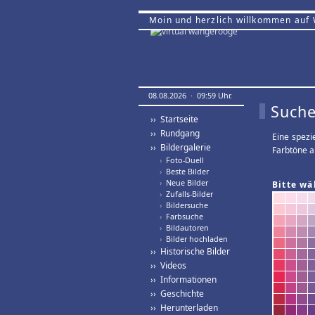
Moin und herzlich willkommen auf
08.08.2026 · 09:59 Uhr.
Suche
›› Startseite
›› Rundgang
Eine spezi
›› Bildergalerie
Farbtöne a
›
Foto-Duell
›
Beste Bilder
›
Neue Bilder
Bitte wä
›
Zufalls-Bilder
›
Bildersuche
›
Farbsuche
›
Bildautoren
›
Bilder hochladen
›› Historische Bilder
›› Videos
›› Informationen
›› Geschichte
›› Herunterladen