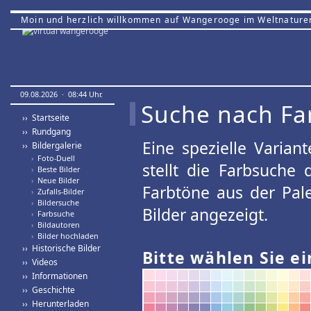
Moin und herzlich willkommen auf Wangerooge im Weltnature
09.08.2026 · 08:44 Uhr.
Suche nach Fa
›› Startseite
›› Rundgang
Eine spezielle Variant
›› Bildergalerie
›
Foto-Duell
stellt die Farbsuche
›
Beste Bilder
›
Neue Bilder
Farbtöne aus der Pal
›
Zufalls-Bilder
›
Bildersuche
Bilder angezeigt.
›
Farbsuche
›
Bildautoren
›
Bilder hochladen
›› Historische Bilder
Bitte wählen Sie ei
›› Videos
›› Informationen
›› Geschichte
›› Herunterladen