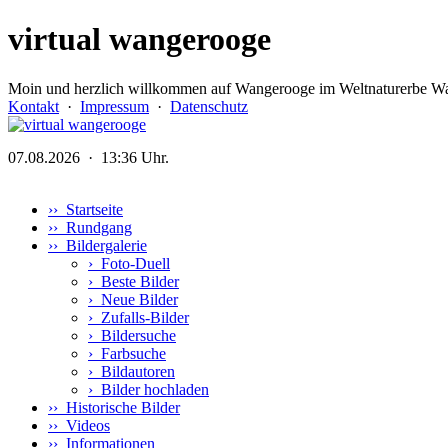
virtual wangerooge
Moin und herzlich willkommen auf Wangerooge im Weltnaturerbe Wa
Kontakt
·
Impressum
·
Datenschutz
07.08.2026 · 13:36 Uhr.
›› Startseite
›› Rundgang
›› Bildergalerie
›
Foto-Duell
›
Beste Bilder
›
Neue Bilder
›
Zufalls-Bilder
›
Bildersuche
›
Farbsuche
›
Bildautoren
›
Bilder hochladen
›› Historische Bilder
›› Videos
›› Informationen