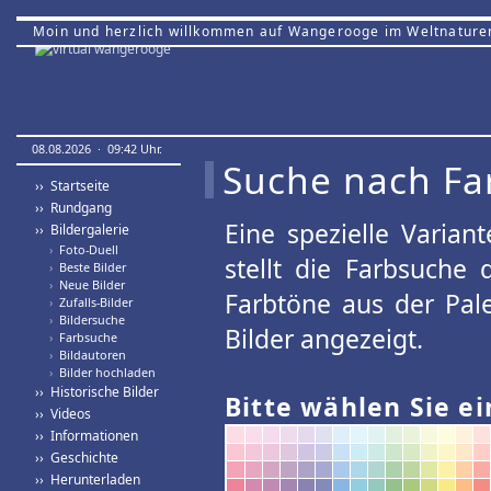
Moin und herzlich willkommen auf Wangerooge im Weltnature
08.08.2026 · 09:42 Uhr.
Suche nach Fa
›› Startseite
›› Rundgang
Eine spezielle Variant
›› Bildergalerie
›
Foto-Duell
stellt die Farbsuche
›
Beste Bilder
›
Neue Bilder
Farbtöne aus der Pal
›
Zufalls-Bilder
›
Bildersuche
Bilder angezeigt.
›
Farbsuche
›
Bildautoren
›
Bilder hochladen
›› Historische Bilder
Bitte wählen Sie ei
›› Videos
›› Informationen
›› Geschichte
›› Herunterladen