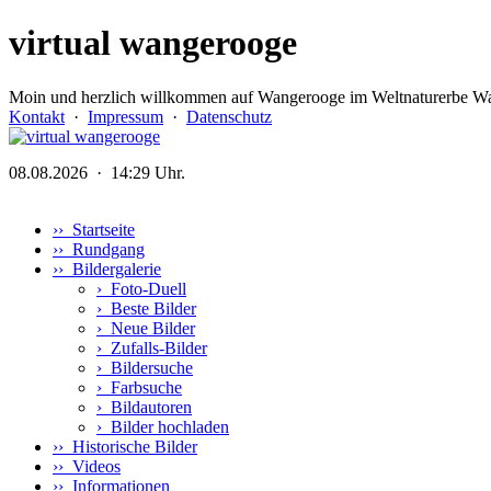
virtual wangerooge
Moin und herzlich willkommen auf Wangerooge im Weltnaturerbe Wa
Kontakt
·
Impressum
·
Datenschutz
08.08.2026 · 14:29 Uhr.
›› Startseite
›› Rundgang
›› Bildergalerie
›
Foto-Duell
›
Beste Bilder
›
Neue Bilder
›
Zufalls-Bilder
›
Bildersuche
›
Farbsuche
›
Bildautoren
›
Bilder hochladen
›› Historische Bilder
›› Videos
›› Informationen