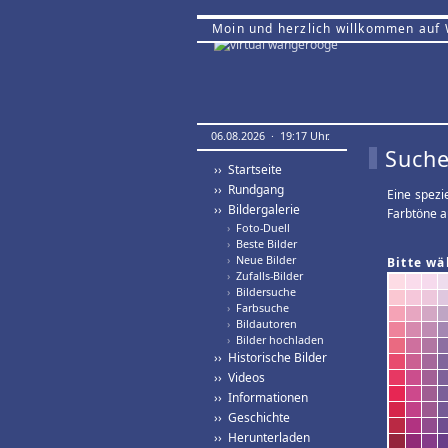
Moin und herzlich willkommen auf
06.08.2026 · 19:17 Uhr.
Suche
›› Startseite
›› Rundgang
Eine spezi
›› Bildergalerie
Farbtöne a
›
Foto-Duell
›
Beste Bilder
›
Neue Bilder
Bitte wä
›
Zufalls-Bilder
›
Bildersuche
›
Farbsuche
›
Bildautoren
›
Bilder hochladen
›› Historische Bilder
›› Videos
›› Informationen
›› Geschichte
›› Herunterladen