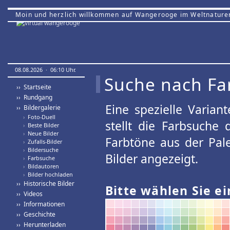
Moin und herzlich willkommen auf Wangerooge im Weltnature
08.08.2026 · 06:10 Uhr.
Suche nach Fa
›› Startseite
›› Rundgang
Eine spezielle Variant
›› Bildergalerie
›
Foto-Duell
stellt die Farbsuche
›
Beste Bilder
›
Neue Bilder
Farbtöne aus der Pal
›
Zufalls-Bilder
›
Bildersuche
Bilder angezeigt.
›
Farbsuche
›
Bildautoren
›
Bilder hochladen
›› Historische Bilder
Bitte wählen Sie ei
›› Videos
›› Informationen
›› Geschichte
›› Herunterladen