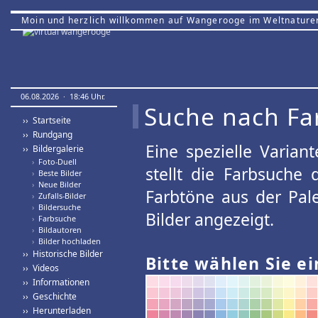
Moin und herzlich willkommen auf Wangerooge im Weltnature
06.08.2026 · 18:46 Uhr.
Suche nach Fa
›› Startseite
›› Rundgang
Eine spezielle Variant
›› Bildergalerie
›
Foto-Duell
stellt die Farbsuche
›
Beste Bilder
›
Neue Bilder
Farbtöne aus der Pal
›
Zufalls-Bilder
›
Bildersuche
Bilder angezeigt.
›
Farbsuche
›
Bildautoren
›
Bilder hochladen
›› Historische Bilder
Bitte wählen Sie ei
›› Videos
›› Informationen
›› Geschichte
›› Herunterladen